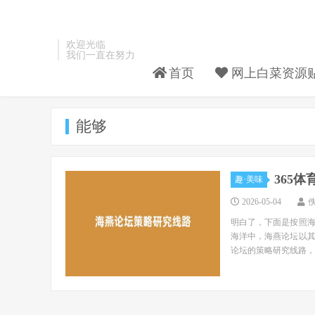
欢迎光临
我们一直在努力
首页
网上白菜资源
能够
365
趣·美味
2026-05-04
明白了，下面是按照
海洋中，海燕论坛以
论坛的策略研究线路，..