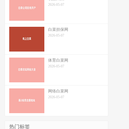
2026-05-07
白菜担保网
2026-05-07
体育白菜网
2026-05-07
网络白菜网
2026-05-07
热门标签