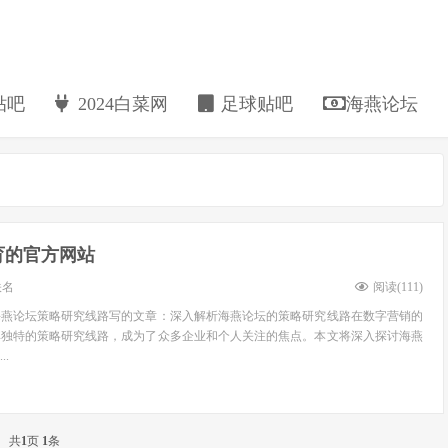
贴吧
2024白菜网
足球贴吧
海燕论坛
体育的官方网站
佚名
阅读(
111
)
海燕论坛策略研究线路写的文章：深入解析海燕论坛的策略研究线路在数字营销的
其独特的策略研究线路，成为了众多企业和个人关注的焦点。本文将深入探讨海燕
.
共
1
页
1
条