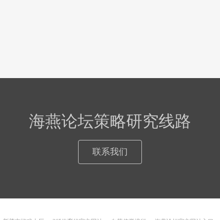
海燕论坛策略研究线路
联系我们