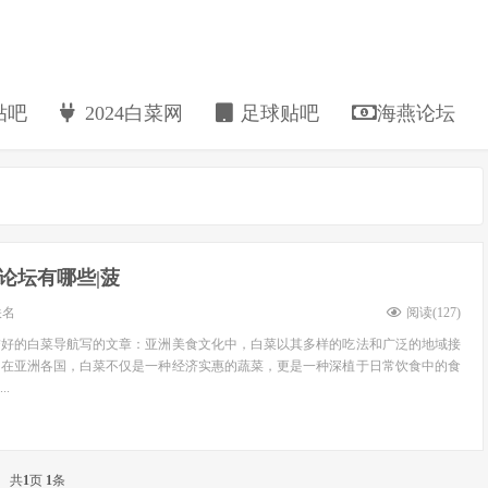
贴吧
2024白菜网
足球贴吧
海燕论坛
论坛有哪些|菠
佚名
阅读(
127
)
誉好的白菜导航写的文章：亚洲美食文化中，白菜以其多样的吃法和广泛的地域接
。在亚洲各国，白菜不仅是一种经济实惠的蔬菜，更是一种深植于日常饮食中的食
.
共
1
页
1
条