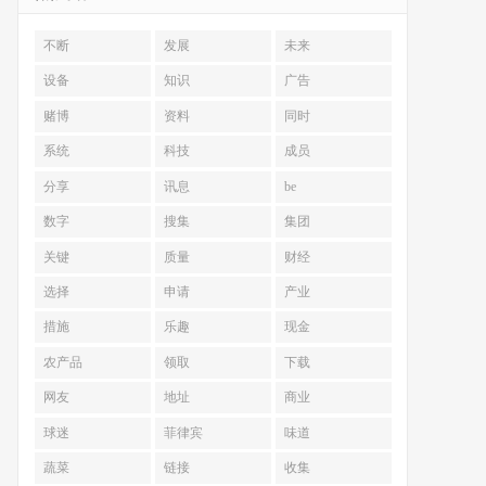
不断
发展
未来
设备
知识
广告
赌博
资料
同时
系统
科技
成员
分享
讯息
be
数字
搜集
集团
关键
质量
财经
选择
申请
产业
措施
乐趣
现金
农产品
领取
下载
网友
地址
商业
球迷
菲律宾
味道
蔬菜
链接
收集