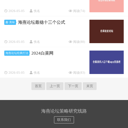
2026-05-05
佚名
阅读(
74
)
海燕论坛最稳十三个公式
趣·美味
2026-05-05
佚名
阅读(
88
)
2024白菜网
海燕论坛经典打法
2026-05-05
佚名
阅读(
83
)
首页
上一页
下一页
末页
海燕论坛策略研究线路
联系我们