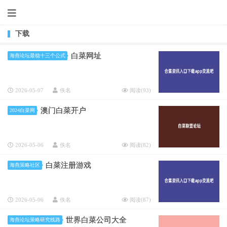
下载
白菜网址
海燕论坛最稳十三个公式
2026-05-07
佚名
阅读(
93
)
澳门白菜开户
2024白菜网
2026-05-06
佚名
阅读(
82
)
白菜注册游戏
海燕策略社区
2026-05-06
佚名
阅读(
87
)
世界白菜公司大全
海燕论坛策略研究线路