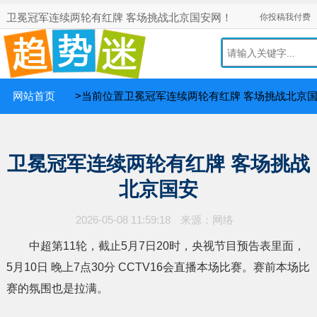
卫冕冠军连续两轮有红牌 客场挑战北京国安网！
你投稿我付费
网站首页
>当前位置卫冕冠军连续两轮有红牌 客场挑战北京
卫冕冠军连续两轮有红牌 客场挑战
北京国安
2026-05-08 11:59:18
来源：网络
中超第11轮，截止5月7日20时，央视节目预告表里面，
5月10日 晚上7点30分 CCTV16会直播本场比赛。赛前本场比
赛的氛围也是拉满。