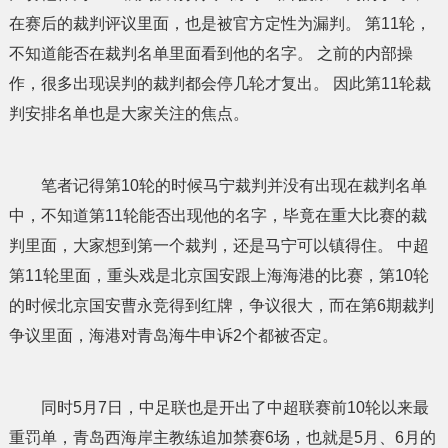
在赛后的裁判评议里面，也是被官方定性为漏判。 第11轮，
不知道能否在裁判名单里面看到他的名字。 之前的内部操
作，很多出现误判的裁判都会停几轮才复出。 因此第11轮裁
判安排名单也是大家关注的焦点。
笔者记得第10轮的时候马宁裁判并没有出现在裁判名单
中，不知道第11轮能否出现他的名字，毕竟在重大比赛的裁
判里面，大家想到第一个裁判，还是马宁可以镇得住。 中超
第11轮里面，重头戏是北京国安跟上海海港的比赛，第10轮
的时候北京国安曹永竞得到红牌，争议很大，而在第6期裁判
争议里面，海港对青岛海牛申诉2个都被否定。
同时5月7日，中足联也是开出了中超联赛前10轮以来最
重罚单，青岛西海岸主教练追加禁赛6场，也就是5月、6月的