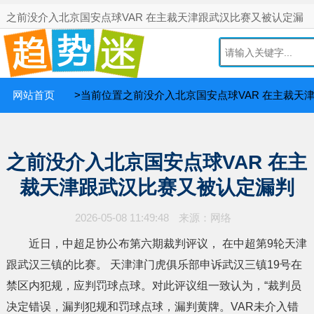
之前没介入北京国安点球VAR 在主裁天津跟武汉比赛又被认定漏
判网！
你投稿我付费
网站首页
>当前位置之前没介入北京国安点球VAR 在主裁天
之前没介入北京国安点球VAR 在主
裁天津跟武汉比赛又被认定漏判
2026-05-08 11:49:48
来源：网络
近日，中超足协公布第六期裁判评议， 在中超第9轮天津
跟武汉三镇的比赛。 天津津门虎俱乐部申诉武汉三镇19号在
禁区内犯规，应判罚球点球。对此评议组一致认为，“裁判员
决定错误，漏判犯规和罚球点球，漏判黄牌。VAR未介入错